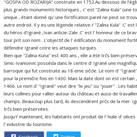
"GOSPA OD ROZARIJA" construite en 1752.Au dessous de l'église
plus grands monuments historiques , c' est "Zalina Kula" (une to
unique , étant donné qu' une fortification pareil ne peut se tro
autre endroit. Il y eu une légende relative ŕ "Zalina Kula" .C' est 
du héros d'Igrané ,Ivan anticie-Zale .C' est l' honneur de ce br
tour prit son nom . L'objectif de l' édification du monument forti
défendre Igrané cotre les attaques turques.
Bien que "Zalina Kuna" est 400 ans , elle a été trčs bien préserv
Simic-Ivanisevic posséda dans le centre d' Igrané une magnifiq
barroque qui fut construite au 18 eme sičcle. Le nom d' "Igrané
pour la premičre fois en 1430. Mais la date dont on est certain 
1466. Le nom d' "Igrané" veut dire "le jeu" ou "jouer" . Les habi
leurs collines pour rallier autour du château et aussi de travaille
champs. Beaucoup plus tard, ils descendirent prčs de la mer. Igr
trčs bien préservées.
Jusqu'ŕ maintenant, les habitants ont produit de l' huile d' olive
l' industrie du tourisme.
Facebook
Twitter