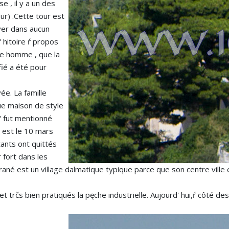
 , il y a un des
ur) .Cette tour est
uver dans aucun
l' hitoire ŕ propos
ave homme , que la
fié a été pour
ée. La famille
ue maison de style
" fut mentionné
, est le 10 mars
tants ont quittés
r fort dans les
ané est un village dalmatique typique parce que son centre ville e
s et trčs bien pratiqués la pęche industrielle. Aujourd' hui,ŕ côté d