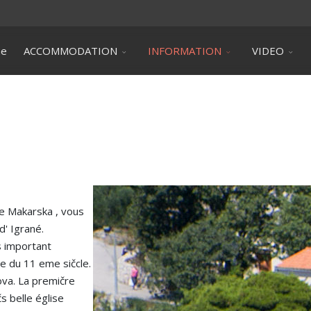
ne
ACCOMMODATION
INFORMATION
VIDEO
de Makarska , vous
d' Igrané.
us important
te du 11 eme sičcle.
ova. La premičre
s belle église