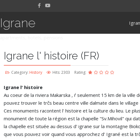
Igrane
Igra
apartments, hotels, pensions
Igrane l' histoire (FR)
Category:
History
Hits: 2303
Rating:
Igrane l' histoire
Au coeur de la riviera Makarska , ŕ seulement 15 km de la ville 
pouvez trouver le trčs beau centre ville dalmate dans le village 
Ces monuments racontent l' histoire et la culture du lieu. Le pl
monument de toute la région est la chapelle "Sv.Mihovil" qui da
la chapelle est située au dessus d' igrane sur la montagne Biok
que vous pouvez voir quand vous approchez d' Igrané est la trč