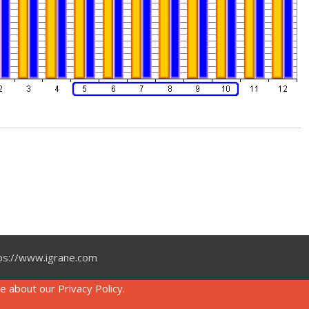
ps://www.igrane.com
re about our
Privacy Policy
.