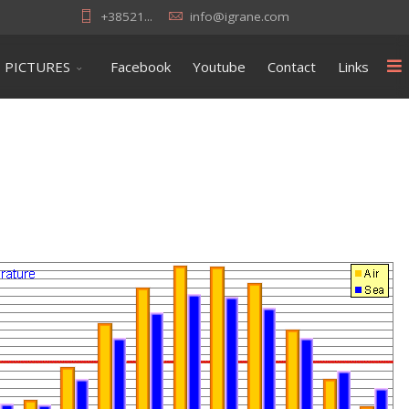
+38521...
info@igrane.com
PICTURES
Facebook
Youtube
Contact
Links